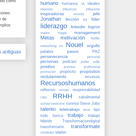
cido como
humano
humanos
ideales
IA
impostor
influencer
influyente
siones
inspiradoras
jefe
invento
Jonathan
lección
líder
r de
ley
liderazgo
mplios
linkedin
logros
management
madre
magia
Metas
motivación
Netflix
Nouel
orgullo
networking
no
pasos
s antiguas
palabra
PAZ
perseverancia
personal
personas
podcast
poder
pollo
positivo
premios
profesional
propósitos
propósito
promocion
reclutamiento
recursos
Recursoshumanos
reflexion
responsabilidad
remoto
RRHH
saludmental
robo
sonrisa
Steve Jobs
school
sindrome
talento
teletrabajo
tips
tesla
trabajo
todo
toxico
trabajo
hibrido
Transformaciondigital
transformate
transformarte
visión
vendedor