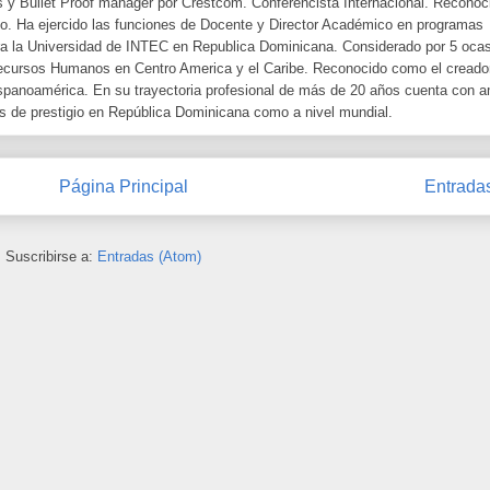
ts y Bullet Proof manager por Crestcom. Conferencista Internacional. Recono
xito. Ha ejercido las funciones de Docente y Director Académico en programas
ara la Universidad de INTEC en Republica Dominicana. Considerado por 5 oca
ecursos Humanos en Centro America y el Caribe. Reconocido como el creado
spanoamérica. En su trayectoria profesional de más de 20 años cuenta con a
s de prestigio en República Dominicana como a nivel mundial.
Página Principal
Entrada
Suscribirse a:
Entradas (Atom)