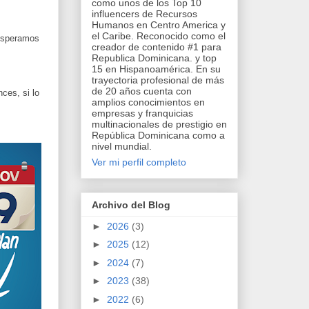
como unos de los Top 10
influencers de Recursos
Humanos en Centro America y
el Caribe. Reconocido como el
 esperamos
creador de contenido #1 para
Republica Dominicana. y top
15 en Hispanoamérica. En su
trayectoria profesional de más
de 20 años cuenta con
ces, si lo
amplios conocimientos en
empresas y franquicias
multinacionales de prestigio en
República Dominicana como a
nivel mundial.
Ver mi perfil completo
Archivo del Blog
►
2026
(3)
►
2025
(12)
►
2024
(7)
►
2023
(38)
►
2022
(6)