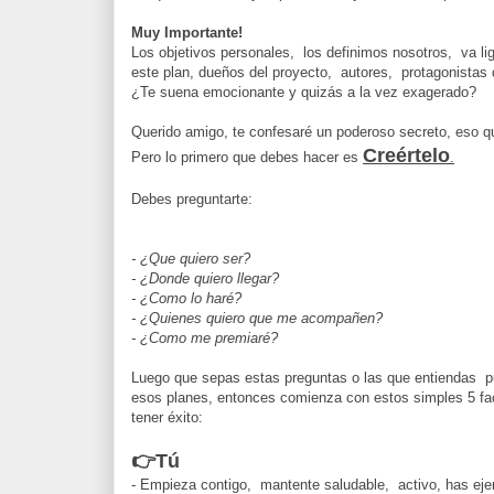
Muy Importante!
Los objetivos personales, los definimos nosotros, va li
este plan, dueños del proyecto, autores, protagonistas de
¿
Te suena emocionante y quizás a la vez exagerado?
Querido amigo, te confesaré un poderoso secreto, eso q
Creértelo
Pero lo primero que debes hacer es
.
Debes preguntarte:
-
¿Que quiero ser?
-
¿Donde quiero llegar?
-
¿Como lo haré?
-
¿Quienes quiero que me acompañen?
-
¿Como me premiaré?
Luego que sepas estas preguntas o las que entiendas p
esos planes, entonces comienza con estos simples 5 fa
tener éxito:
👉Tú
- Empieza contigo, mantente saludable, activo, has ejer