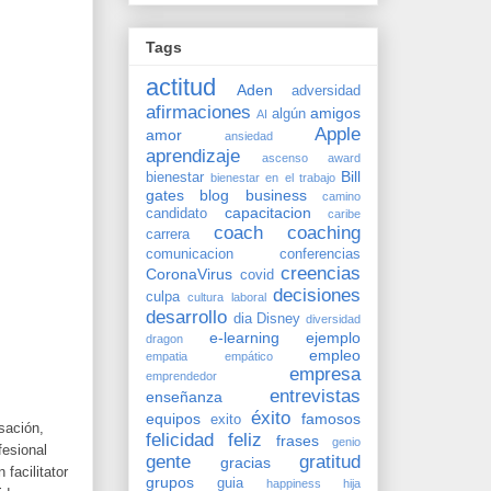
Tags
actitud
Aden
adversidad
afirmaciones
amigos
algún
AI
Apple
amor
ansiedad
aprendizaje
ascenso
award
Bill
bienestar
bienestar en el trabajo
gates
blog
business
camino
capacitacion
candidato
caribe
coach
coaching
carrera
comunicacion
conferencias
creencias
CoronaVirus
covid
decisiones
culpa
cultura laboral
desarrollo
dia
Disney
diversidad
e-learning
ejemplo
dragon
empleo
empatia
empático
empresa
emprendedor
entrevistas
enseñanza
éxito
equipos
famosos
exito
sación,
felicidad
feliz
frases
genio
fesional
gente
gratitud
gracias
facilitator
grupos
guia
happiness
hija