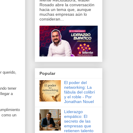
Rosado abre la conversación
hacia un tema que, aunque
muchas empresas aún lo
consideran...
er querido,
Popular
El poder del
networking: La
ando tener
fábula del colibrí
llegar a
y el roble - Por
Jonathan Nouel
cumplimiento
Liderazgo
es como un
empático: El
secreto de las
empresas que
retienen talento